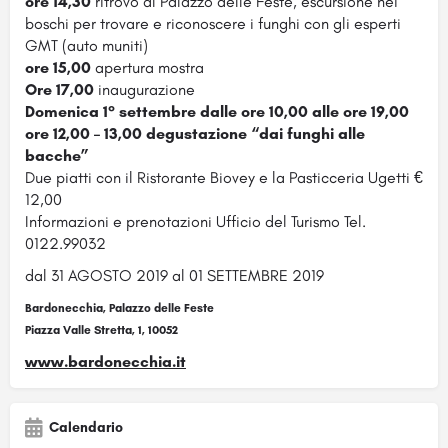
ore 14,30
ritrovo al Palazzo delle Feste, escursione nei
boschi per trovare e riconoscere i funghi con gli esperti
GMT (auto muniti)
ore 15,00
apertura mostra
Ore 17,00
inaugurazione
Domenica 1° settembre
dalle ore 10,00 alle ore 19,00
ore 12,00 – 13,00 degustazione “dai funghi alle
bacche”
Due piatti con il Ristorante Biovey e la Pasticceria Ugetti €
12,00
Informazioni e prenotazioni Ufficio del Turismo Tel.
0122.99032
dal 31 AGOSTO 2019 al 01 SETTEMBRE 2019
Bardonecchia, Palazzo delle Feste
Piazza Valle Stretta, 1, 10052
www.bardonecchia.it
Calendario