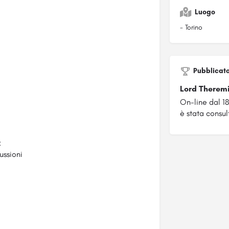
Luogo
- Torino
Pubblicat
Lord Therem
On-line dal 1
è stata consul
:
ussioni