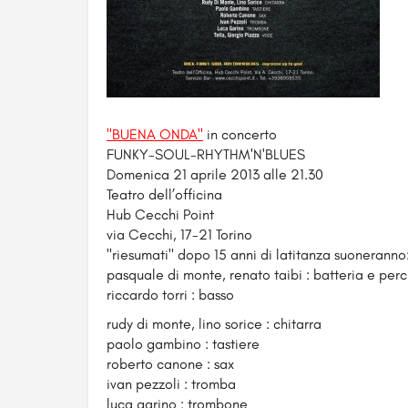
"BUENA ONDA"
in concerto
FUNKY-SOUL-RHYTHM'N'BLUES
Domenica 21 aprile 2013 alle 21.30
Teatro dell’officina
Hub Cecchi Point
via Cecchi, 17-21 Torino
"riesumati" dopo 15 anni di latitanza suoneranno
pasquale di monte, renato taibi : batteria e perc
riccardo torri : basso
rudy di monte, lino sorice : chitarra
paolo gambino : tastiere
roberto canone : sax
ivan pezzoli : tromba
luca garino : trombone