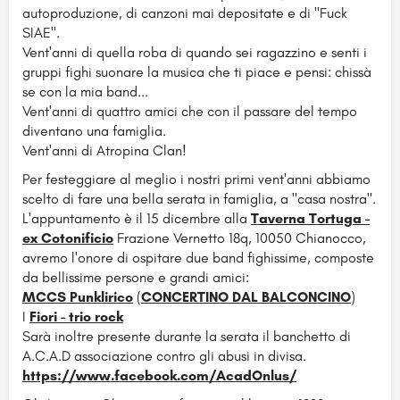
autoproduzione, di canzoni mai depositate e di "Fuck
SIAE".
Vent'anni di quella roba di quando sei ragazzino e senti i
gruppi fighi suonare la musica che ti piace e pensi: chissà
se con la mia band...
Vent'anni di quattro amici che con il passare del tempo
diventano una famiglia.
Vent'anni di Atropina Clan!
Per festeggiare al meglio i nostri primi vent'anni abbiamo
scelto di fare una bella serata in famiglia, a "casa nostra".
L'appuntamento è il 15 dicembre alla
Taverna Tortuga -
ex Cotonificio
Frazione Vernetto 18q, 10050 Chianocco,
avremo l'onore di ospitare due band fighissime, composte
da bellissime persone e grandi amici:
MCCS Punklirico
(
CONCERTINO DAL BALCONCINO
)
I
Fiori - trio rock
Sarà inoltre presente durante la serata il banchetto di
A.C.A.D associazione contro gli abusi in divisa.
https://www.facebook.com/AcadOnlus/