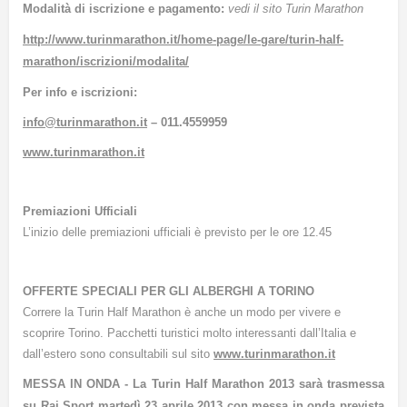
Modalità di iscrizione e pagamento:
vedi il sito Turin Marathon
http://www.turinmarathon.it/home-page/le-gare/turin-half-
marathon/iscrizioni/modalita/
Per info e iscrizioni:
info@turinmarathon.it
– 011.4559959
www.turinmarathon.it
Premiazioni Ufficiali
L’inizio delle premiazioni ufficiali è previsto per le ore 12.45
OFFERTE SPECIALI PER GLI ALBERGHI A TORINO
Correre la Turin Half Marathon è anche un modo per vivere e
scoprire Torino. Pacchetti turistici molto interessanti dall’Italia e
dall’estero sono consultabili sul sito
www.turinmarathon.it
MESSA IN ONDA
- La Turin Half Marathon 2013 sarà trasmessa
su
Rai Sport
martedì 23 aprile 2013 con messa in onda prevista