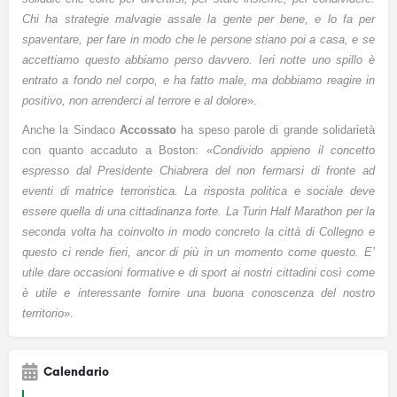
Chi ha strategie malvagie assale la gente per bene, e lo fa per
spaventare, per fare in modo che le persone stiano poi a casa, e se
accettiamo questo abbiamo perso davvero. Ieri notte uno spillo è
entrato a fondo nel corpo, e ha fatto male, ma dobbiamo reagire in
positivo, non arrenderci al terrore e al dolore
».
Anche la Sindaco
Accossato
ha speso parole di grande solidarietà
con quanto accaduto a Boston: «
Condivido appieno il concetto
espresso dal Presidente Chiabrera del non fermarsi di fronte ad
eventi di matrice terroristica. La risposta politica e sociale deve
essere quella di una cittadinanza forte. La Turin Half Marathon per la
seconda volta ha coinvolto in modo concreto la città di Collegno e
questo ci rende fieri, ancor di più in un momento come questo. E’
utile dare occasioni formative e di sport ai nostri cittadini così come
è utile e interessante fornire una buona conoscenza del nostro
territorio
».
Calendario