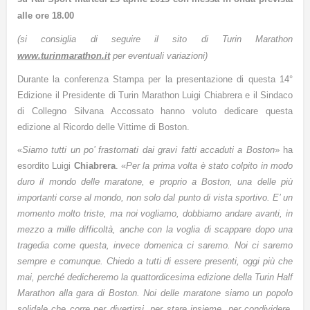
alle ore 18.00
(si consiglia di seguire il sito di Turin Marathon
www.turinmarathon.it
per eventuali variazioni)
Durante la conferenza Stampa per la presentazione di questa 14°
Edizione il Presidente di Turin Marathon Luigi Chiabrera e il Sindaco
di Collegno Silvana Accossato hanno voluto dedicare questa
edizione al Ricordo delle Vittime di Boston.
«
Siamo tutti un po’ frastornati dai gravi fatti accaduti a Boston
» ha
esordito Luigi
Chiabrera
. «
Per la prima volta è stato colpito in modo
duro il mondo delle maratone, e proprio a Boston, una delle più
importanti corse al mondo, non solo dal punto di vista sportivo. E’ un
momento molto triste, ma noi vogliamo, dobbiamo andare avanti, in
mezzo a mille difficoltà, anche con la voglia di scappare dopo una
tragedia come questa, invece domenica ci saremo. Noi ci saremo
sempre e comunque. Chiedo a tutti di essere presenti, oggi più che
mai, perché dedicheremo la quattordicesima edizione della Turin Half
Marathon alla gara di Boston. Noi delle maratone siamo un popolo
solidale che corre per divertirsi, per stare insieme, per condividere.