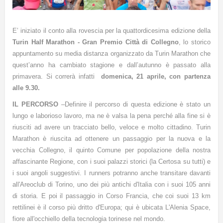
E’ iniziato il conto alla rovescia per la quattordicesima edizione della
Turin Half Marathon - Gran Premio Città di Collegno
, lo storico
appuntamento su media distanza organizzato da Turin Marathon che
quest’anno ha cambiato stagione e dall’autunno è passato alla
primavera. Si correrà infatti
domenica, 21 aprile, con partenza
alle 9.30.
IL PERCORSO
–
Definire il percorso di questa edizione è stato un
lungo e laborioso lavoro, ma ne è valsa la pena perché alla fine si è
riusciti ad avere un tracciato bello, veloce e molto cittadino. Turin
Marathon è riuscita ad ottenere un passaggio per la nuova e la
vecchia Collegno, il quinto Comune per popolazione della nostra
affascinante Regione, con i suoi palazzi storici (la Certosa su tutti) e
i suoi angoli suggestivi. I runners potranno anche transitare davanti
all'Areoclub di Torino, uno dei più antichi d'Italia con i suoi 105 anni
di storia. E poi il passaggio in Corso Francia, che coi suoi 13 km
rettilinei è il corso più dritto d'Europa; qui è ubicata L'Alenia Space,
fiore all'occhiello della tecnologia torinese nel mondo.