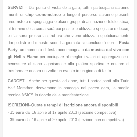
SERVIZI
–
Dal punto di vista della gara, tutti i partecipanti saranno
muniti di
chip cronometrico
e lungo il percorso saranno presenti
aree ristoro e spugnaggio e alcuni gruppi di animazione folcloristica;
al termine della corsa sarà poi possibile utilizzare spogliatoi e docce,
e rilassarsi presso la struttura che viene utilizzata quotidianamente
dai podisti e dai nostri soci. La giornata si concluderà con il
Pasta
Party
, un momento di festa accompagnato
da musica dal vivo con
gli Hell’s Flame
per coniugare al meglio i valori di aggregazione e
benessere al sano agonismo e alla pratica sportiva e cercare di
trasformare ancora un volta un evento in un giorno di festa.
GADGET
- Anche per questa edizione, tutti i partecipanti alla Turin
Half Marathon riceveranno in omaggio nel pacco gara, la
maglia
tecnica ASICS in ricordo della manifestazione.
ISCRIZIONI
–
Quote e tempi di iscrizione ancora disponibili:
-
35 euro
dal 16 aprile al 17 aprile 2013 (sezione competitiva)
-
35 euro
dal 16 aprile al 20 aprile 2013 (sezione non competitiva)