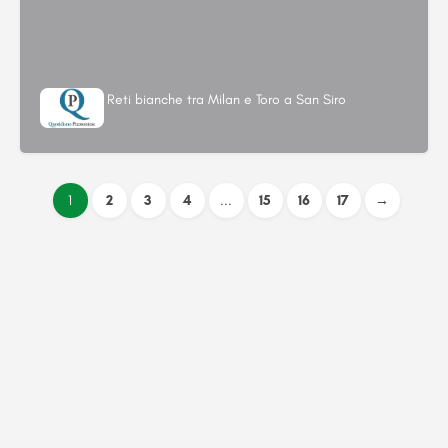
Reti bianche tra Milan e Toro a San Siro
1
2
3
4
...
15
16
17
→