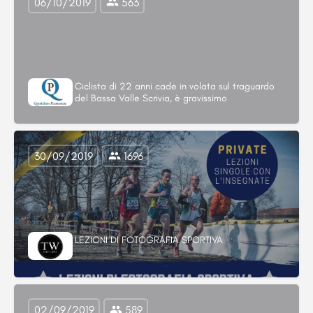
06/10/2019
563
Ciclista di 22 anni cade in volata sul traguardo
del Bassa Valle Scrivia, è gravissimo
30/09/2019
1696
LEZIONI DI FOTOGRAFIA SPORTIVA
02/09/2019
589