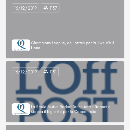
16/12/2019
1137
Champions League, agli ottavi per la Juve c’è il
Lione
16/12/2019
1151
La Reale Mutua Basket Torino batte Trapani e
stacca il biglietto per la Coppa Italia