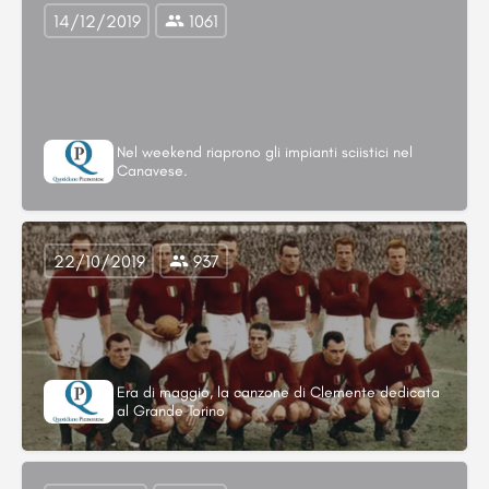
14/12/2019
1061
Nel weekend riaprono gli impianti sciistici nel
Canavese.
22/10/2019
937
Era di maggio, la canzone di Clemente dedicata
al Grande Torino