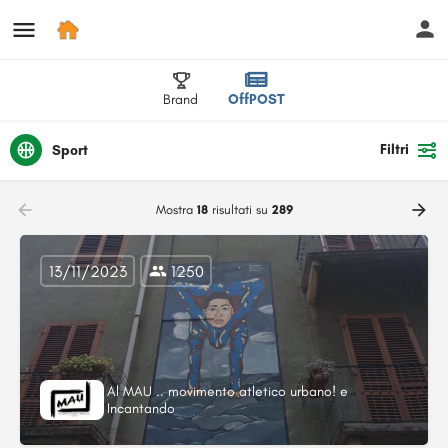
Brand
OffPOST
Filtri
Sport
Mostra
18
risultati su
289
13/11/2023
1250
Al MAU .. movimento atletico urbano! e
Incantando