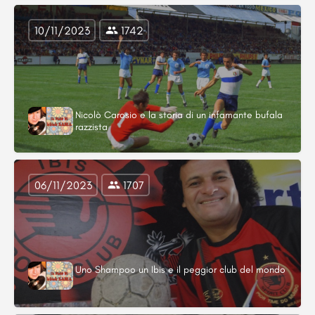
10/11/2023
1742
Nicolò Carosio e la storia di un infamante bufala
razzista
06/11/2023
1707
Uno Shampoo un Ibis e il peggior club del mondo