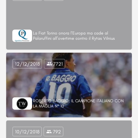
La Fiat Torino onora l’Europa ma cade al
Palaruffini all’overtime contro il Rytas Vilnius
12/12/2018
7721
ROBERTO BAGGIO: IL CAMPIONE ITALIANO CON
LA MAGLIA N° 10
10/12/2018
792