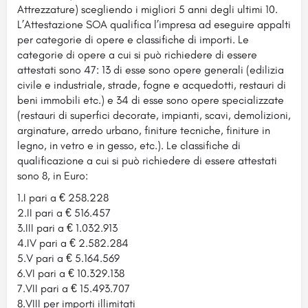
Attrezzature) scegliendo i migliori 5 anni degli ultimi 10.
L’Attestazione SOA qualifica l’impresa ad eseguire appalti
per categorie di opere e classifiche di importi. Le
categorie di opere a cui si può richiedere di essere
attestati sono 47: 13 di esse sono opere generali (edilizia
civile e industriale, strade, fogne e acquedotti, restauri di
beni immobili etc.) e 34 di esse sono opere specializzate
(restauri di superfici decorate, impianti, scavi, demolizioni,
arginature, arredo urbano, finiture tecniche, finiture in
legno, in vetro e in gesso, etc.). Le classifiche di
qualificazione a cui si può richiedere di essere attestati
sono 8, in Euro:
1.I pari a € 258.228
2.II pari a € 516.457
3.III pari a € 1.032.913
4.IV pari a € 2.582.284
5.V pari a € 5.164.569
6.VI pari a € 10.329.138
7.VII pari a € 15.493.707
8.VIII per importi illimitati