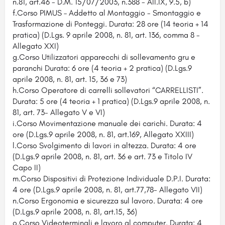
n.81, art.46 - D.M. 15/07/2003, n.388 - All.IX, 9.5, b)
f.Corso PIMUS – Addetto al Montaggio - Smontaggio e
Trasformazione di Ponteggi. Durata: 28 ore (14 teoria + 14
pratica) (D.Lgs. 9 aprile 2008, n. 81, art. 136, comma 8 -
Allegato XXI)
g.Corso Utilizzatori apparecchi di sollevamento gru e
paranchi Durata: 6 ore (4 teoria + 2 pratica) (D.Lgs.9
aprile 2008, n. 81, art. 15, 36 e 73)
h.Corso Operatore di carrelli sollevatori “CARRELLISTI”.
Durata: 5 ore (4 teoria + 1 pratica) (D.Lgs.9 aprile 2008, n.
81, art. 73- Allegato V e VI)
i.Corso Movimentazione manuale dei carichi. Durata: 4
ore (D.Lgs.9 aprile 2008, n. 81, art.169, Allegato XXIII)
l.Corso Svolgimento di lavori in altezza. Durata: 4 ore
(D.Lgs.9 aprile 2008, n. 81, art. 36 e art. 73 e Titolo IV
Capo II)
m.Corso Dispositivi di Protezione Individuale D.P.I. Durata:
4 ore (D.Lgs.9 aprile 2008, n. 81, art.77,78- Allegato VII)
n.Corso Ergonomia e sicurezza sul lavoro. Durata: 4 ore
(D.Lgs.9 aprile 2008, n. 81, art.15, 36)
o.Corso Videoterminali e lavoro al computer. Durata: 4