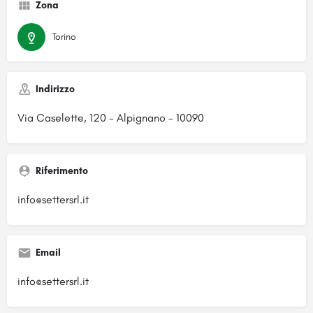
Zona
Torino
Indirizzo
Via Caselette, 120 - Alpignano - 10090
Riferimento
info@settersrl.it
Email
info@settersrl.it