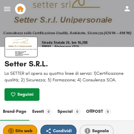
Setter S.R.L.
La SETTER srl opera su quattro linee di servizi: 1)Certificazione
qualità; 2) Sicurezza; 3) Formazione; 4) Consulenza SOA.
Seguimi
Brand-Page
Eventi
Special
OffPOST
0
0
0
Sito web
Condividi
Segnala