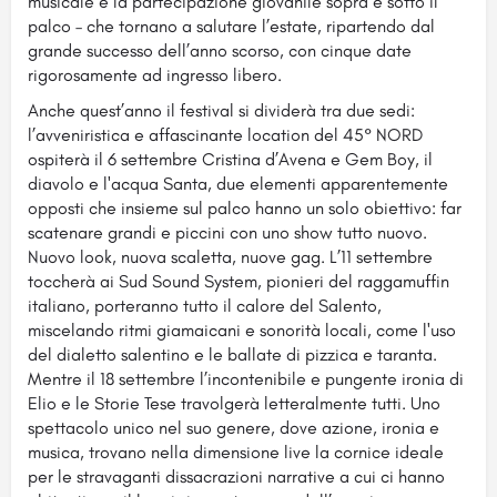
musicale e la partecipazione giovanile sopra e sotto il
palco – che tornano a salutare l’estate, ripartendo dal
grande successo dell’anno scorso, con cinque date
rigorosamente ad ingresso libero.
Anche quest’anno il festival si dividerà tra due sedi:
l’avveniristica e affascinante location del 45° NORD
ospiterà il 6 settembre Cristina d’Avena e Gem Boy, il
diavolo e l'acqua Santa, due elementi apparentemente
opposti che insieme sul palco hanno un solo obiettivo: far
scatenare grandi e piccini con uno show tutto nuovo.
Nuovo look, nuova scaletta, nuove gag. L’11 settembre
toccherà ai Sud Sound System, pionieri del raggamuffin
italiano, porteranno tutto il calore del Salento,
miscelando ritmi giamaicani e sonorità locali, come l'uso
del dialetto salentino e le ballate di pizzica e taranta.
Mentre il 18 settembre l’incontenibile e pungente ironia di
Elio e le Storie Tese travolgerà letteralmente tutti. Uno
spettacolo unico nel suo genere, dove azione, ironia e
musica, trovano nella dimensione live la cornice ideale
per le stravaganti dissacrazioni narrative a cui ci hanno