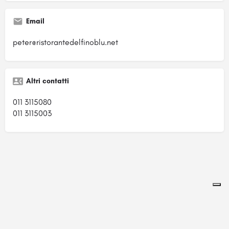
Email
peter@ristorantedelfinoblu.net
Altri contatti
011 3115080
011 3115003
Pagina ospitata su
officinebrand