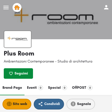
Plus Room
Ambientazioni Contemporanee - Studio di architettura
Seguimi
Brand-Page
Eventi
Special
OffPOST
0
0
0
Sito web
Condividi
Segnala