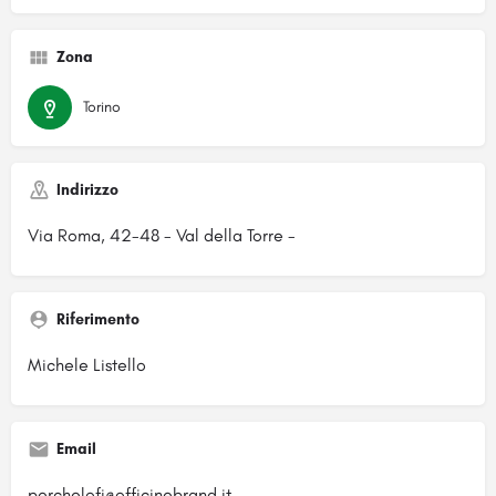
Zona
Torino
Indirizzo
Via Roma, 42-48 - Val della Torre -
Riferimento
Michele Listello
Email
perchelofi@officinebrand.it