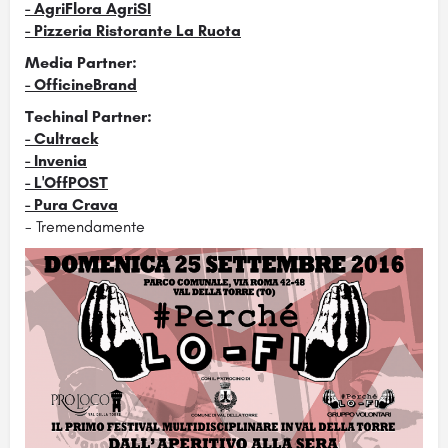
- AgriFlora AgriSI
- Pizzeria Ristorante La Ruota
Media Partner:
- OfficineBrand
Techinal Partner:
- Cultrack
- Invenia
- L'OffPOST
- Pura Crava
- Tremendamente