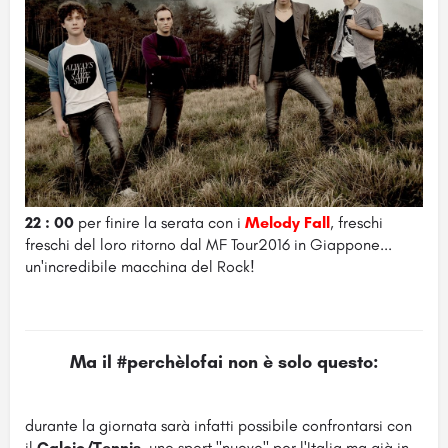
22 : 00
per finire la serata con i
Melody Fall
, freschi
freschi del loro ritorno dal MF Tour2016 in Giappone...
un'incredibile macchina del Rock!
Ma il
#perchèlofai
non è solo questo:
durante la giornata sarà infatti possibile confrontarsi con
il
Calcio/Tennis
, uno sport "nuovo" per l'Italia ma già in