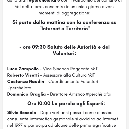
dello Staff
#perchèlofai
e con il Patrocinio del comune di
Val della Torre, concentra in un unico giorno diversi
momenti di aggregazione:
Si parte dalla
mattina
con la conferenza su
"Internet e Territorio"
- ore 09:30
Saluto delle Autorità e dei
Volontari:
Luca Zampollo
- Vice Sindaco Reggente VdT
Roberto Visetti
- Assessore alla Cultura VdT
Costanza Naudin
- Coordinamento Volontari
#perchèlofai
Domenico Graglia
- Direttore Artistico #perchèlofai
- Ore 10:00
La parola agli Esperti:
Silvio Boscolo
- Dopo vari anni passati come classico
consulente informatico gestionale si avvicina ad Internet
nel 1997 e partecipa ad alcune delle prime significative