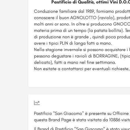
Pastificio di Qualità, ottimi Vini D.O
Conduzione familiare dal 1989, forniamo prodotti 
conoscere il buon AGNOLOTTO (raviolo), prodotto
molti anni or sono. In oltre si producono GNOCCH
materia prima di un tempo (la patata bollita). Te
di produzione non è grande , quindi poca produz
avere i tipici PLIN di langa fatti a mano.
Nella stagione invernale si possono acquistare i 
pessono degustare i ravioli di BORRAGINE, (tipi
delicato), fatti a mano nel fine settimana.
Non esitate a contattarci per eventuali richieste,
Pastificio "San Giacomo" è presente su Officin
questa Brand Page è stata visitata da 10886 visita
Il Brand di Pastificio "San Giacomo" è stato visua