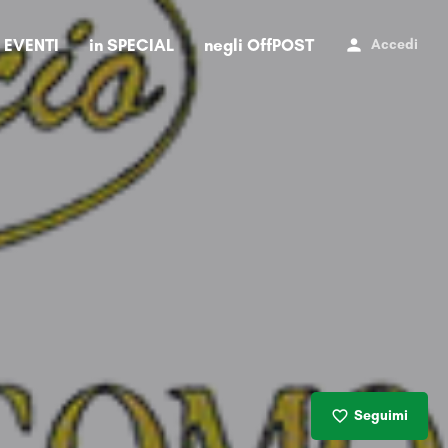
i EVENTI
in SPECIAL
negli OffPOST
Accedi
Seguimi