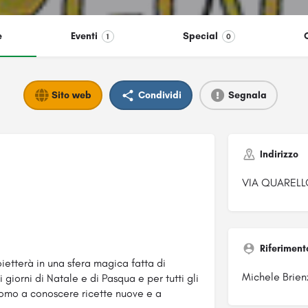
e
Eventi
Special
1
0
Sito web
Condividi
Segnala
Indirizzo
VIA QUARELL
Riferiment
proietterà in una sfera magica fatta di
Michele Brien
 giorni di Natale e di Pasqua e per tutti gli
iacomo a conoscere ricette nuove e a