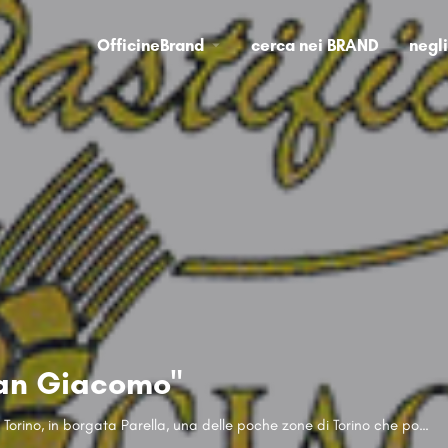
OfficineBrand
cerca nei BRAND
negl
San Giacomo"
Pastificio "San Giacomo" è a Torino, in borgata Parella, una delle poche zone di Torino che possiamo definire ancora "BORGATA ".