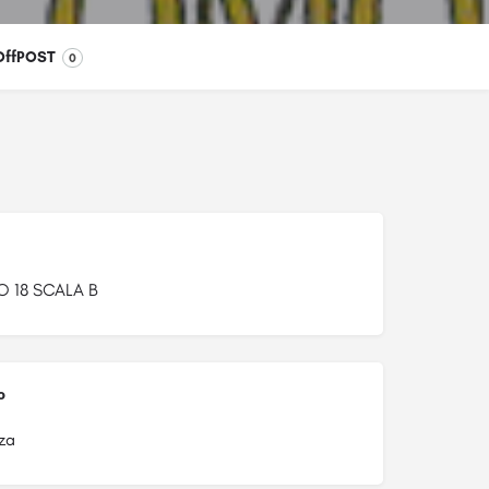
OffPOST
0
O 18 SCALA B
o
za