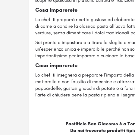
scoprire qualcosa in più sulla cultura e tradizioni
Cosa imparerete
Lo chef ti proporrà ricette gustose ed elaborate
di carne a condire la classica pasta all’uovo fatta
verdure, senza dimenticare i dolci tradizionali pa
Sei pronto a impastare e a tirare la sfoglia a ma
un’esperienza unica e imperdibile perché non so
importantissima per imparare a cucinare la base
Cosa imparerete
Lo chef ti insegnerà a preparare l’impasto della
mattarello o con l’ausilio di macchine e attrezza
pappardelle, gustosi gnocchi di patate o a farcirl
l’arte di chiudere bene la pasta ripiena e i segre
Pastificio San Giacomo è a Torin
Da noi troverete prodotti tipi