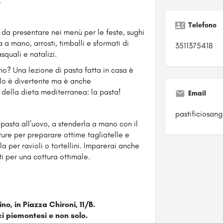
.
Telefono
 da presentare nei menù per le feste, sughi
 a mano, arrosti, timballi e sformati di
3511375418
squali e natalizi.
no? Una lezione di pasta fatta in casa è
lo è divertente ma è anche
 della dieta mediterranea: la pasta!
Email
pastificiosa
 pasta all’uovo, a stenderla a mano con il
ture per preparare ottime tagliatelle e
a per ravioli o tortellini. Imparerai anche
ti per una cottura ottimale.
o, in Piazza Chironi, 11/B.
ci piemontesi e non solo.