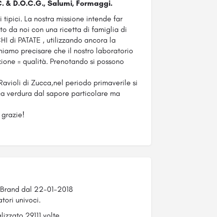
.C. & D.O.C.G., Salumi, Formaggi.
tipici. La nostra missione intende far
 da noi con una ricetta di famiglia di
I di PATATE , utilizzando ancora la
niamo precisare che il nostro laboratorio
ione = qualità. Prenotando si possono
Ravioli di Zucca,nel periodo primaverile si
ca verdura dal sapore particolare ma
 grazie!
e Brand dal 22-01-2018
tori univoci.
lizzato 29111 volte