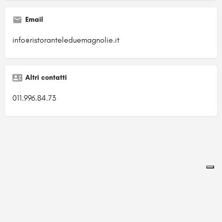
Email
info@ristoranteleduemagnolie.it
Altri contatti
011.996.84.73
Pagina ospitata su
officinebrand