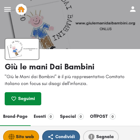
Giù le mani Dai Bambini
"Giù le Mani dai Bambini" è il più rappresentativo Comitato
italiano con focus sui disagi dell'infanzia.
Seguimi
Brand-Page
Eventi
Special
OffPOST
0
0
0
Sito web
Condividi
Segnala