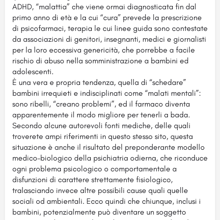
ADHD, “malattia” che viene ormai diagnosticata fin dal
primo anno di età e la cui “cura” prevede la prescrizione
di psicofarmaci, terapia le cui linee guida sono contestate
da associazioni di genitori, insegnanti, medici e giornalisti
per la loro eccessiva genericità, che porrebbe a facile
rischio di abuso nella somministrazione a bambini ed
adolescenti.
È una vera e propria tendenza, quella di “schedare”
bambini irrequieti e indisciplinati come “malati mentali”:
sono ribelli, “creano problemi”, ed il farmaco diventa
apparentemente il modo migliore per tenerli a bada.
Secondo alcune autorevoli fonti mediche, delle quali
troverete ampi riferimenti in questo stesso sito, questa
situazione è anche il risultato del preponderante modello
medico–biologico della psichiatria odierna, che riconduce
ogni problema psicologico o comportamentale a
disfunzioni di carattere strettamente fisiologico,
tralasciando invece altre possibili cause quali quelle
sociali od ambientali. Ecco quindi che chiunque, inclusi i
bambini, potenzialmente può diventare un soggetto