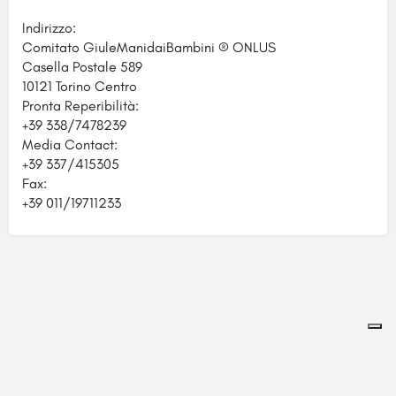
Indirizzo:
Comitato GiuleManidaiBambini ® ONLUS
Casella Postale 589
10121 Torino Centro
Pronta Reperibilità:
+39 338/7478239
Media Contact:
+39 337/415305
Fax:
+39 011/19711233
Pagina ospitata su
officinebrand