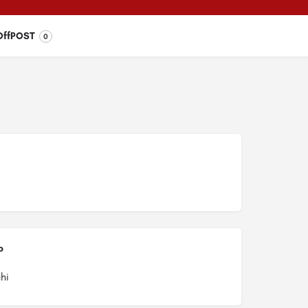
OffPOST
0
o
hi