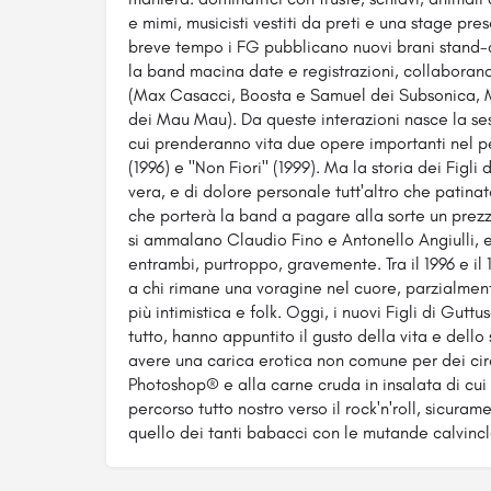
e mimi, musicisti vestiti da preti e una stage pr
breve tempo i FG pubblicano nuovi brani stand-al
la band macina date e registrazioni, collaborando
(Max Casacci, Boosta e Samuel dei Subsonica, Ma
dei Mau Mau). Da queste interazioni nasce la se
cui prenderanno vita due opere importanti nel 
(1996) e "Non Fiori" (1999). Ma la storia dei Figl
vera, e di dolore personale tutt'altro che patinato
che porterà la band a pagare alla sorte un prezz
si ammalano Claudio Fino e Antonello Angiulli, e
entrambi, purtroppo, gravemente. Tra il 1996 e il
a chi rimane una voragine nel cuore, parzialme
più intimistica e folk. Oggi, i nuovi Figli di Gut
tutto, hanno appuntito il gusto della vita e dello
avere una carica erotica non comune per dei cir
Photoshop® e alla carne cruda in insalata di cui
percorso tutto nostro verso il rock'n'roll, sicuram
quello dei tanti babacci con le mutande calvincla