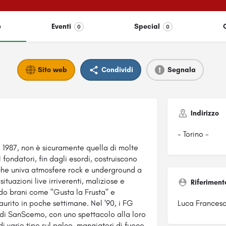
e
Eventi
Special
0
0
Sito web
Condividi
Segnala
Indirizzo
- Torino -
nel 1987, non è sicuramente quella di molte
fondatori, fin dagli esordi, costruiscono
 che univa atmosfere rock e underground a
ituazioni live irriverenti, maliziose e
Riferiment
odo brani come "Gusta la Frusta" e
saurito in poche settimane. Nel '90, i FG
Luca Francesc
e di SanScemo, con uno spettacolo alla loro
di vario tipo sul palco, mangiatori di fuoco