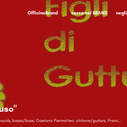
OfficineBrand
cerca nei BRAND
negl
tuso"
Luca Franceschi: voce/lead vocals, basso/bass; Gaetano Piermatteo: chitarre/guitars; Francesco Presutti: batteria/drums; Costantino Caroppo: tastiere/keyboards.