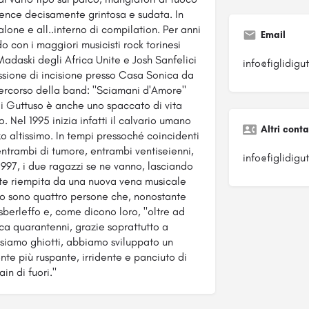
esence decisamente grintosa e sudata. In
one e all..interno di compilation. Per anni
Email
 con i maggiori musicisti rock torinesi
daski degli Africa Unite e Josh Sanfelici
info@figlidigut
ssione di incisione presso Casa Sonica da
percorso della band: "Sciamani d'Amore"
i di Guttuso è anche uno spaccato di vita
. Nel 1995 inizia infatti il calvario umano
Altri conta
o altissimo. In tempi pressoché coincidenti
ntrambi di tumore, entrambi ventiseienni,
info@figlidigut
 1997, i due ragazzi se ne vanno, lasciando
nte riempita da una nuova vena musicale
tuso sono quattro persone che, nonostante
 sberleffo e, come dicono loro, "oltre ad
ca quarantenni, grazie soprattutto a
 siamo ghiotti, abbiamo sviluppato un
ente più ruspante, irridente e panciuto di
in di fuori."