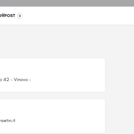
OffPOST
0
o 42 - Vinovo -
a@tin.it