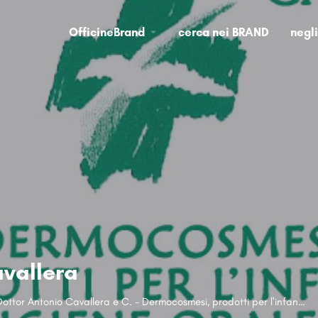
OfficineBrand
cerca nei BRAND
negl
vallera
Farmacia Cavallera snc del Dottor Antonio Cavallera e C. - Dermocosmesi, prodotti per l'infanzia, igiene orale.