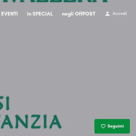
i EVENTI
in SPECIAL
negli OffPOST
Accedi
Seguimi