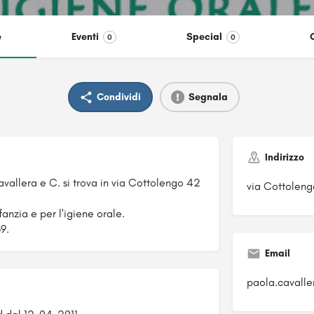
e
Eventi
Special
0
0
Condividi
Segnala
Indirizzo
vallera e C. si trova in via Cottolengo 42
via Cottoleng
fanzia e per l'igiene orale.
9.
Email
paola.cavaller