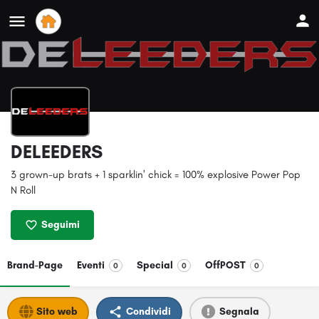
DELEEDERS
3 grown-up brats + 1 sparklin' chick = 100% explosive Power Pop
N Roll
Seguimi
Brand-Page
Eventi
Special
OffPOST
0
0
0
Sito web
Condividi
Segnala