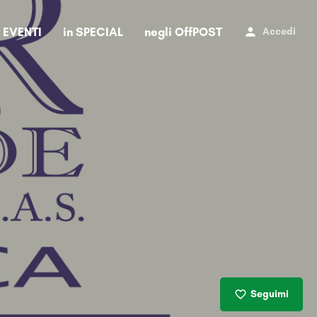
i EVENTI
in SPECIAL
negli OffPOST
Accedi
Seguimi