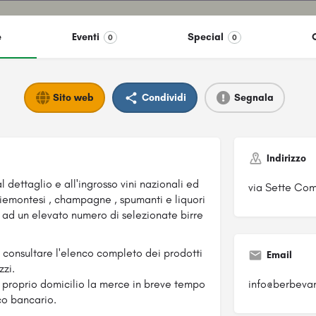
e
Eventi
Special
0
0
Sito web
Condividi
Segnala
Indirizzo
l dettaglio e all'ingrosso vini nazionali ed
via Sette Comu
 piemontesi , champagne , spumanti e liquori
e ad un elevato numero di selezionate birre
le consultare l'elenco completo dei prodotti
Email
zzi.
al proprio domicilio la merce in breve tempo
info@berbevan
co bancario.