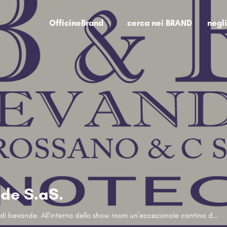
OfficineBrand
cerca nei BRAND
negl
nde S.aS.
Vendita all'ingrosso e minuto di bevande. All'interno dello show room un'eccezionale cantina di vini e liquori d'eccezione.