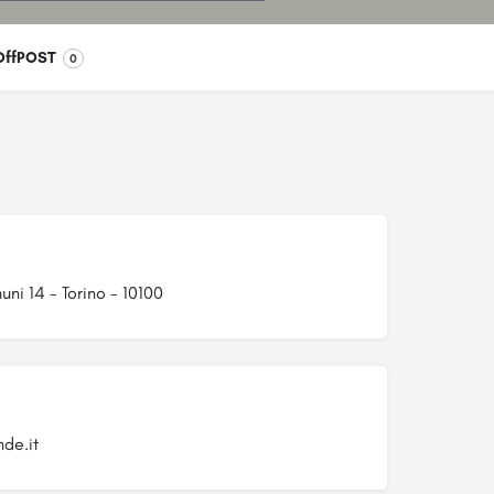
OffPOST
0
ni 14 - Torino - 10100
de.it