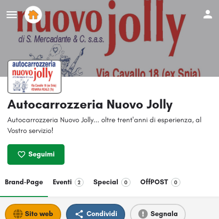
Autocarrozzeria Nuovo Jolly
Autocarrozzeria Nuovo Jolly... oltre trent'anni di esperienza, al
Vostro servizio!
Seguimi
Brand-Page
Eventi
Special
OffPOST
2
0
0
Sito web
Condividi
Segnala