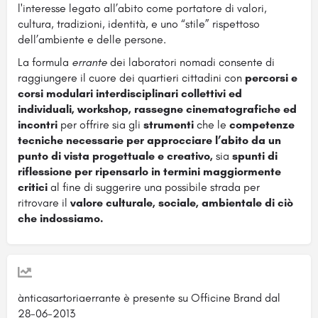
l'interesse legato all’abito come portatore di valori,
cultura, tradizioni, identità, e uno “stile” rispettoso
dell’ambiente e delle persone.
La formula
errante
dei laboratori nomadi consente di
raggiungere il cuore dei quartieri cittadini con
percorsi e
corsi modulari interdisciplinari collettivi ed
individuali, workshop, rassegne cinematografiche ed
incontri
per offrire sia gli
strumenti
che le
competenze
tecniche necessarie per approcciare l’abito da un
punto di vista progettuale e creativo,
sia
spunti di
riflessione per ripensarlo in termini maggiormente
critici
al fine di suggerire una possibile strada per
ritrovare il
valore culturale, sociale, ambientale di ciò
che indossiamo.
ànticasartoriaerrante è presente su Officine Brand dal
28-06-2013