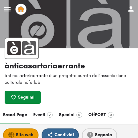
ànticasartoriaerrante
ànticasartoriaerrante è un progetto curato dall’associazione
culturale hoferlab.
Seguimi
Brand-Page
Eventi
Special
OffPOST
7
0
0
Sito web
Condividi
Segnala