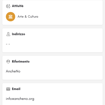
Attività
Arte & Cultura
Indirizzo
- -
Riferimento
AncheNo
Email
info@ancheno.org