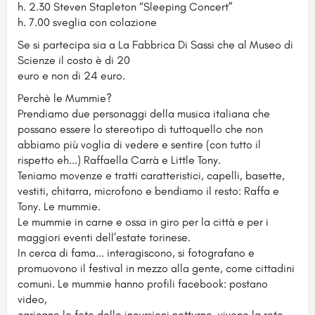
h. 2.30 Steven Stapleton “Sleeping Concert”
h. 7.00 sveglia con colazione
Se si partecipa sia a La Fabbrica Di Sassi che al Museo di
Scienze il costo è di 20
euro e non di 24 euro.
Perchè le Mummie?
Prendiamo due personaggi della musica italiana che
possano essere lo stereotipo di tuttoquello che non
abbiamo più voglia di vedere e sentire (con tutto il
rispetto eh...) Raffaella Carrà e Little Tony.
Teniamo movenze e tratti caratteristici, capelli, basette,
vestiti, chitarra, microfono e bendiamo il resto: Raffa e
Tony. Le mummie.
Le mummie in carne e ossa in giro per la città e per i
maggiori eventi dell’estate torinese.
In cerca di fama... interagiscono, si fotografano e
promuovono il festival in mezzo alla gente, come cittadini
comuni. Le mummie hanno profili facebook: postano
video,
caricano le foto delle incursioni notturne, vivono la rete