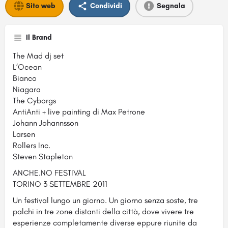
Sito web
Condividi
Segnala
Il Brand
The Mad dj set
L’Ocean
Bianco
Niagara
The Cyborgs
AntiAnti + live painting di Max Petrone
Johann Johannsson
Larsen
Rollers Inc.
Steven Stapleton
ANCHE.NO FESTIVAL
TORINO 3 SETTEMBRE 2011
Un festival lungo un giorno. Un giorno senza soste, tre
palchi in tre zone distanti della città, dove vivere tre
esperienze completamente diverse eppure riunite da