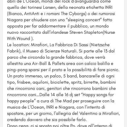
abili de L’Ocean, mondi del rock d’avanguardia come
quello dei torinesi Larsen, della neonata etichetta INRI
(Bianco, AntiAnti e i romani The Cyborgs) o dei rumorosi
Niagara per chiudere con uno “sleeping concert” fatto
apposta per far addormentare il pubblico, un mondo
nuovo raccontato dall’irlandese Steven Stapleton(Nurse
With Wound ).
Le location: Mirafiori, La Fabbrica Di Sassi (Nietzsche
Fabrik), il Museo di Scienze Naturali. Si parte alle 13 dal
parco che circonda la grande fabbrica, dove verrà
allestita una Air-Ball & Pallets area con calcio balilla e
ping-pong sparsi per il prato e la possibilità di fare picnic.
Un prato immenso, un palco, 5 band, bancarelle di ogni
tipo, frisbee, aquiloni, biciclette, spritz, birrette, bambini
che rincorrono cani, genitori che rincorrono bambini che
rincorrono cani…Dalle 14 alle 16 dj set “Happy songs for
happy people” a cura di The Mad per proseguire con la
musica de L’Ocean, INRI e Niagara, con l’intento di
spostare, per un giorno, l’allegria del Valentino a Mirafiori,
credendo davvero che sia possibile farlo.
Dopo cena, ci si sposta poi oltre Po, dove all'interno di