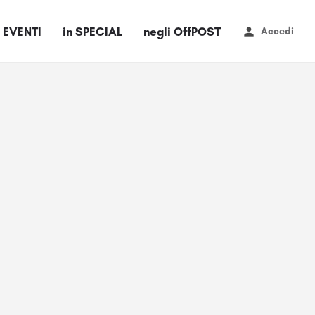
i EVENTI
in SPECIAL
negli OffPOST
Accedi